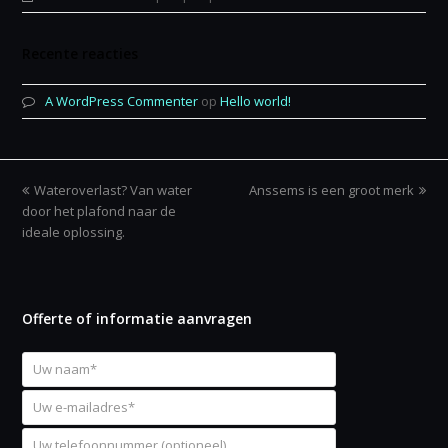
Recente reacties
A WordPress Commenter
op
Hello world!
previous
Wateroverlast? Van water
Anssems is een groot merk
next
door het plafond naar de
post:
post:
ideale oplossing.
Offerte of informatie aanvragen