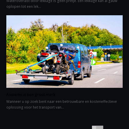
Wateroverlast door lekkage is geen pretje. Een lekkage kan al gauw
oplopen tot een lek…
Anssems is een groot merk
Wanneer u op zoek bent naar een betrouwbare en kosteneffectieve
oplossing voor het transport van…