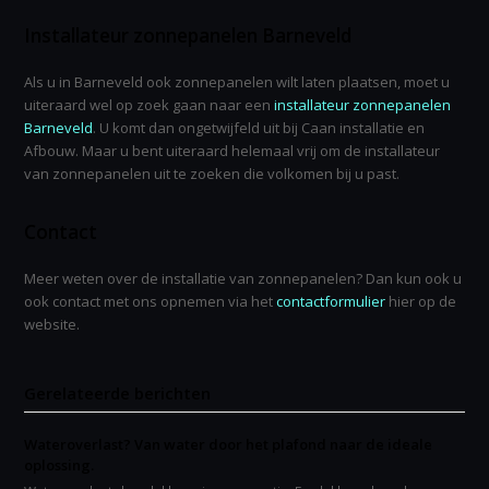
Installateur zonnepanelen Barneveld
Als u in Barneveld ook zonnepanelen wilt laten plaatsen, moet u
uiteraard wel op zoek gaan naar een
installateur zonnepanelen
Barneveld
. U komt dan ongetwijfeld uit bij Caan installatie en
Afbouw. Maar u bent uiteraard helemaal vrij om de installateur
van zonnepanelen uit te zoeken die volkomen bij u past.
Contact
Meer weten over de installatie van zonnepanelen? Dan kun ook u
ook contact met ons opnemen via het
contactformulier
hier op de
website.
Gerelateerde berichten
Wateroverlast? Van water door het plafond naar de ideale
oplossing.