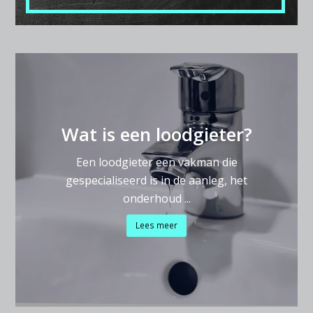
Wat is een loodgieter?
Een loodgieter een vakman die
gespecialiseerd is in de aanleg, het
onderhoud ...
Lees meer