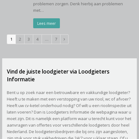
problemen zorgen. Denk hierbij aan problemen
met…
Lees meer
Page
1
Page
2
Page
3
Page
4
…
Page
7
Volgende
Vind de juiste loodgieter via Loodgieters
Informatie
Bent u op zoek naar een betrouwbare en vakkundige loodgieter?
Heeft u te maken met een verstopping van uw riool, wc of afvoer?
Heeft uw cv-ketel onderhoud nodig? Of wilt u een rioolinspectie uit
laten voeren? Dan is Loodgieters Informatie de webpagina waar u
moet zijn. Dit is namelijk een platform waar u terecht kunt voor het
aanvragen van offertes voor verschillende loodgieters door heel
Nederland. De loodgietersbedrijven die bij ons zijn aangesloten,
zijn stuk voor stuk vakbedrijven die 24/7 voor u klaar staan. Of u