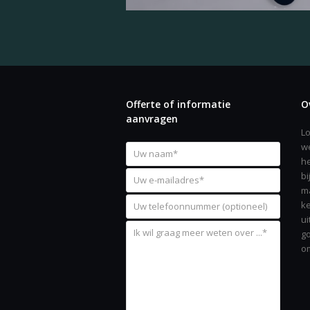
Offerte of informatie
O
aanvragen
Lo
we
he
bi
ma
ke
ui
go
om