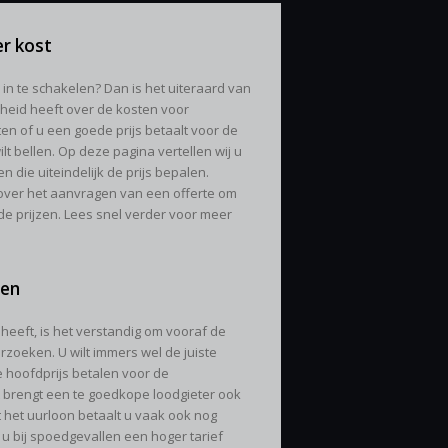
r kost
in te schakelen? Dan is het uiteraard van
kheid heeft over de kosten voor
en of u een goede prijs betaalt voor de
lt bellen. Op deze pagina vertellen wij u
 die uiteindelijk de prijs bepalen.
over het aanvragen van een offerte om
 de prijzen. Lees snel verder voor meer
ten
eeft, is het verstandig om vooraf de
rzoeken. U wilt immers wel de juiste
e hoofdprijs betalen voor de
rengt een te goedkope loodgieter ook
 het uurloon betaalt u vaak ook nog
t u bij spoedgevallen een hoger tarief