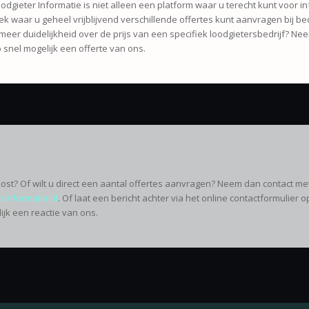
odgieter Informatie is niet alleen een platform waar u terecht kunt voor 
ek waar u geheel vrijblijvend verschillende offertes kunt aanvragen bij bed
meer duidelijkheid over de prijs van een specifiek loodgietersbedrijf? N
 snel mogelijk een offerte van ons.
ost? Of wilt u direct een aantal offertes aanvragen? Neem dan contact me
sinformatie.nl
. Of laat een bericht achter via het online contactformulier o
jk een reactie van ons.