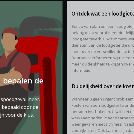
Ontdek wat een loodgiete
Bent u van plan om een loodgieter 
belang dat u vooraf meer duidelij
loodgieterswerk. U wilt immers wet
diensten van de loodgieter die u wi
meer over de verschillende factoren
Daarnaast informeren wij u meer 
meer duidelijkheid te krijgen over
informatie.
n bepalen de
Duidelijkheid over de kos
n spoedgeval meer.
Wanneer u geen urgent probleem h
kosten van een loodgieter te onde
s bepaald door de
persoon inschakelen. U wilt niet d
jn voor de klus.
werkzaamheden, maar daarnaast b
weer gevaren met zich mee. Naast
voorrijkosten. Ook kan het zijn da