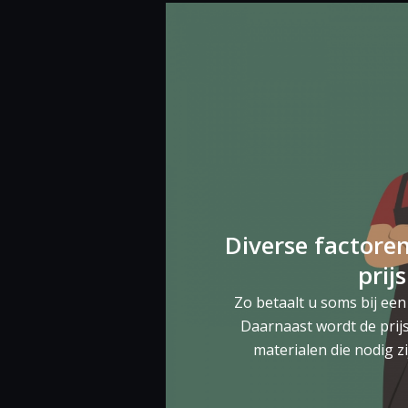
Diverse factore
prijs
Zo betaalt u soms bij ee
Daarnaast wordt de prij
materialen die nodig zi