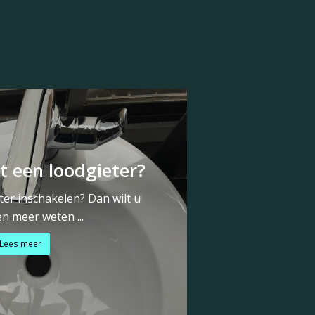
t een loodgieter?
ter inschakelen? Dan wilt u
n meer weten ...
Lees meer