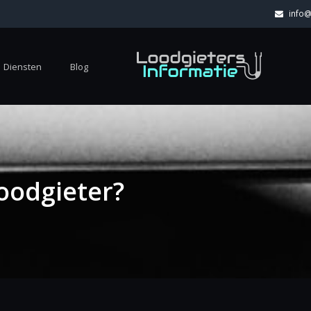
info@
Diensten
Blog
oodgieter?