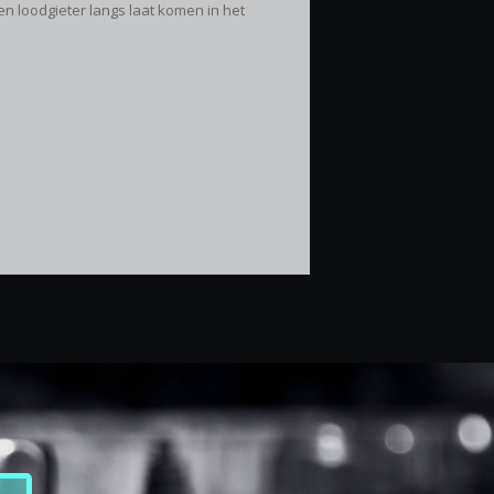
en loodgieter langs laat komen in het