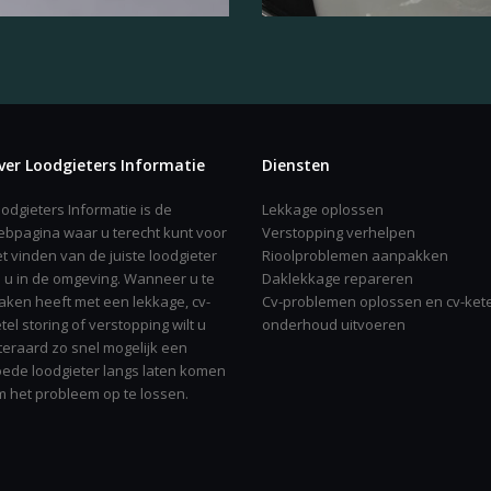
ver Loodgieters Informatie
Diensten
odgieters Informatie is de
Lekkage oplossen
bpagina waar u terecht kunt voor
Verstopping verhelpen
t vinden van de juiste loodgieter
Rioolproblemen aanpakken
j u in de omgeving. Wanneer u te
Daklekkage repareren
ken heeft met een lekkage, cv-
Cv-problemen oplossen en cv-kete
tel storing of verstopping wilt u
onderhoud uitvoeren
teraard zo snel mogelijk een
ede loodgieter langs laten komen
 het probleem op te lossen.