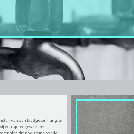
24/7
Snel een
bereikbaar
Snel
een
gratis
offerte
Alleen
erkende
loodgieters
Lage
prijs
iensten van een loodgieter, hangt af
 bij een spoedgeval meer.
aterialen die nodig zijn voor de