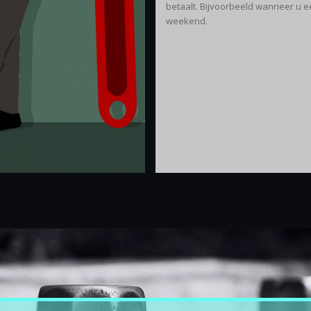
betaalt. Bijvoorbeeld wanneer u e
weekend.