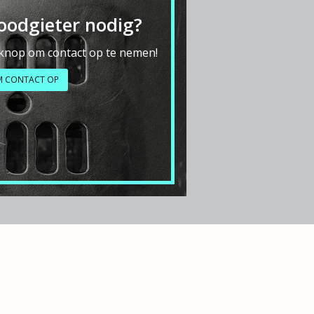
loodgieter nodig?
 knop om contact op te nemen!
M CONTACT OP