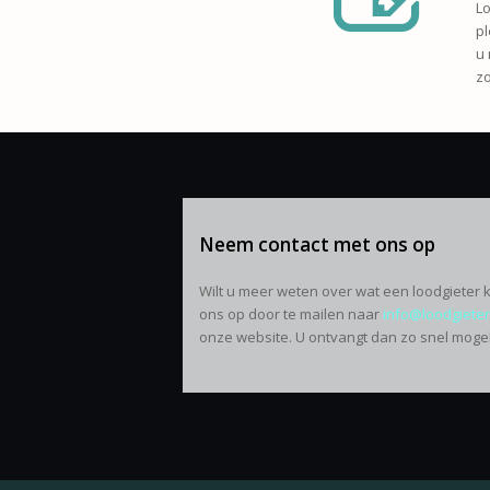
Lo
pl
u 
zo
Neem contact met ons op
Wilt u meer weten over wat een loodgieter k
ons op door te mailen naar
info@loodgieter
onze website. U ontvangt dan zo snel mogeli