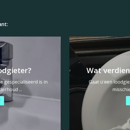
ant:
odgieter?
Wat verdien
 gespecialiseerd is in
Gaat u een loodgie
derhoud ...
misschie
r