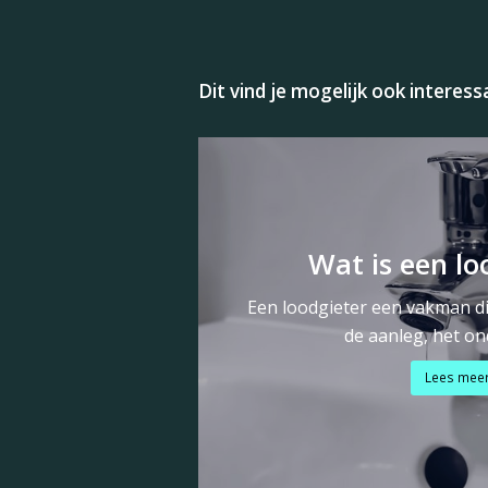
Dit vind je mogelijk ook interess
Wat is een lo
Een loodgieter een vakman die
de aanleg, het on
Lees mee